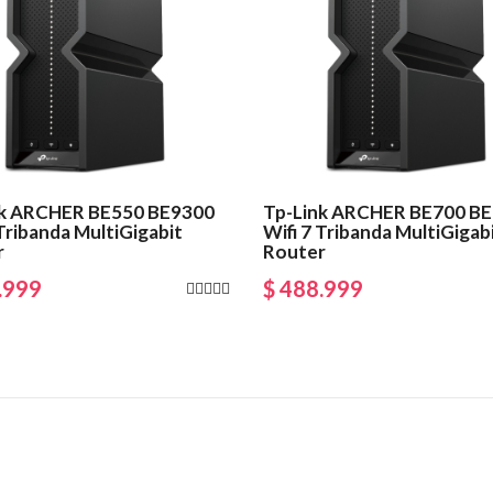
nk ARCHER BE550 BE9300
Tp-Link ARCHER BE700 B
 Tribanda MultiGigabit
Wifi 7 Tribanda MultiGigab
r
Router
.999
$ 488.999