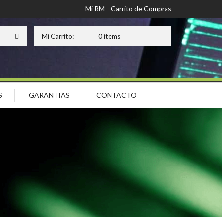
Mi RM
Carrito de Compras
Mi Carrito:
0 items
S
GARANTIAS
CONTACTO