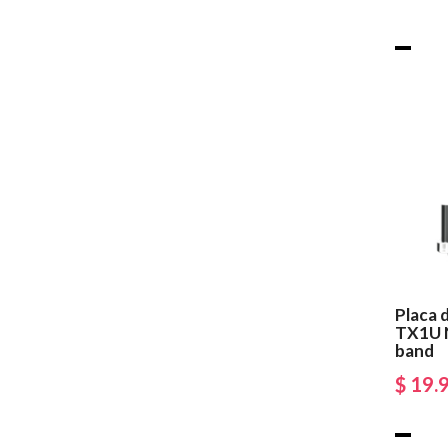
Placa 
TX1U N
band
$ 19.