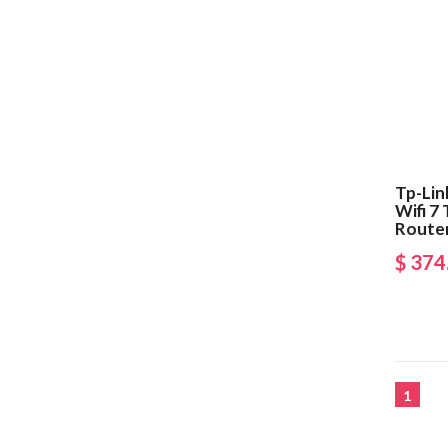
Tp-Li
Wifi 7
Route
$ 374
1