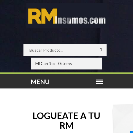
Mi Carrito:
0 items
LOGUEATE A TU
RM