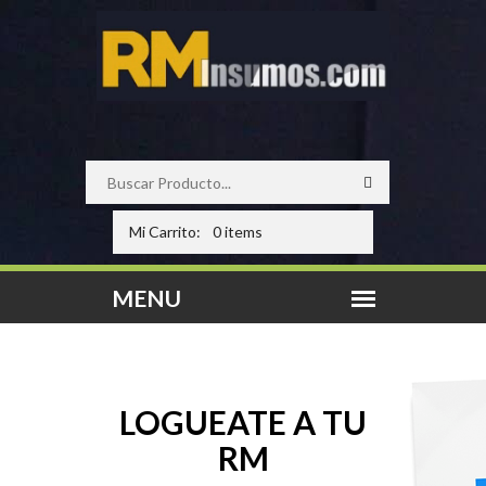
Mi Carrito:
0 items
LOGUEATE A TU
RM