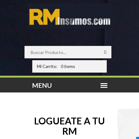
Mi Carrito:
0 items
LOGUEATE A TU
RM