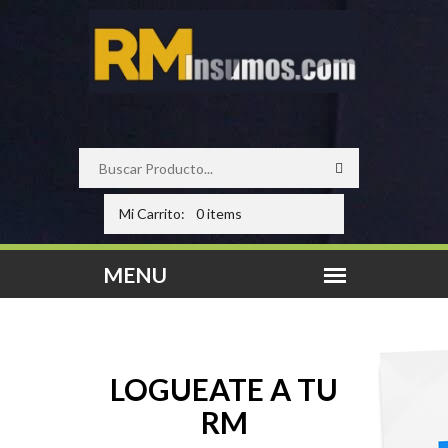
Mi Carrito:
0 items
LOGUEATE A TU
RM