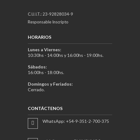
C.U.I.T.: 23-92828034-9
Responsable Inscripto
HORARIOS
Lunes a Viernes:
10:30hs - 14:00hs y 16:00hs - 19:00hs.
Sábados:
16:00hs - 18:00hs.
Domingos y Feriados:
Cerrado.
CONTÁCTENOS
WhatsApp: +54-9-351-2-700-375