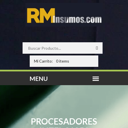
Mi Carrito:
0 items
PROCESADORES