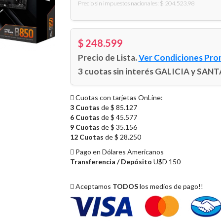
Precio sin impuestos nacionales: $ 204.523,98
$ 248.599
Precio de Lista.
Ver Condiciones Pro
3 cuotas sin interés GALICIA y SA
Cuotas con tarjetas OnLine:
3 Cuotas
de $ 85.127
6 Cuotas
de $ 45.577
9 Cuotas
de $ 35.156
12 Cuotas
de $ 28.250
Pago en Dólares Americanos
Transferencia / Depósito
U$D 150
Aceptamos
TODOS
los medios de pago!!