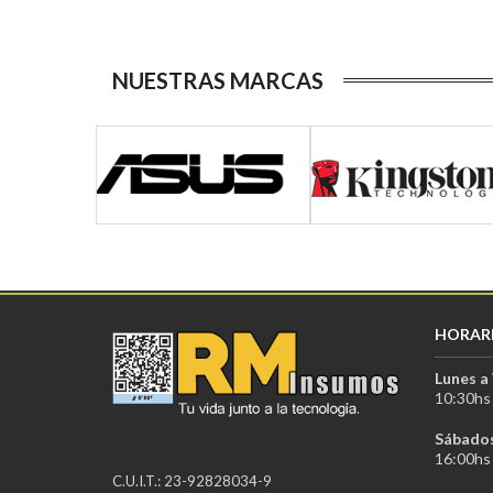
NUESTRAS MARCAS
HORAR
Lunes a 
10:30hs 
Sábados
16:00hs 
C.U.I.T.: 23-92828034-9