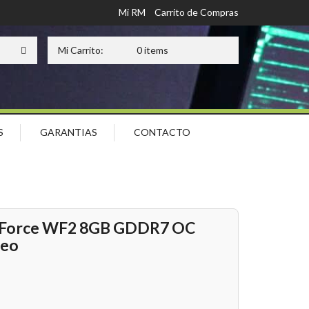
Mi RM
Carrito de Compras
Mi Carrito:
0 items
S
GARANTIAS
CONTACTO
ndForce WF2 8GB GDDR7 OC
deo