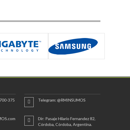
700-375
Telegram: @RMINSUMOS
MOS.com
Dir: Pasaje Hilario Fernandez 82,
Córdoba, Córdoba, Argentina.