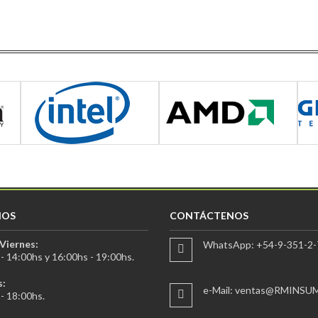
IOS
CONTÁCTENOS
Viernes:
WhatsApp: +54-9-351-2-
- 14:00hs y 16:00hs - 19:00hs.
:
e-Mail: ventas@RMINSU
- 18:00hs.