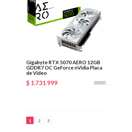
Gigabyte RTX 5070 AERO 12GB
GDDR7 OC GeForce nVidia Placa
de Video
$ 1.731.999
1
2
3