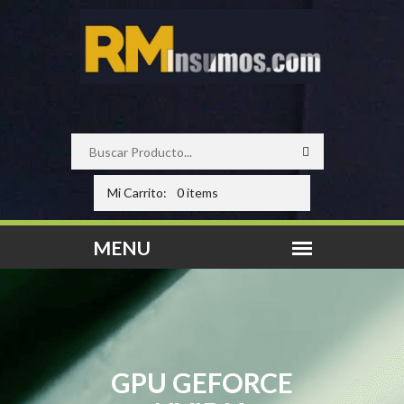
Mi Carrito:
0 items
GPU GEFORCE