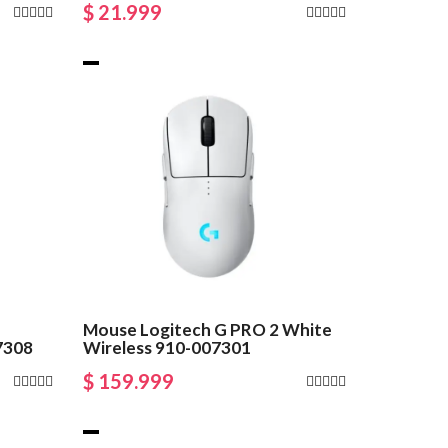
$ 21.999
Mouse Logitech G PRO 2 White
7308
Wireless 910-007301
$ 159.999