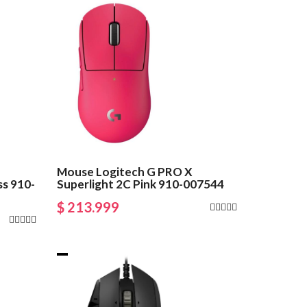
Mouse Logitech G PRO X
ss 910-
Superlight 2C Pink 910-007544
$ 213.999