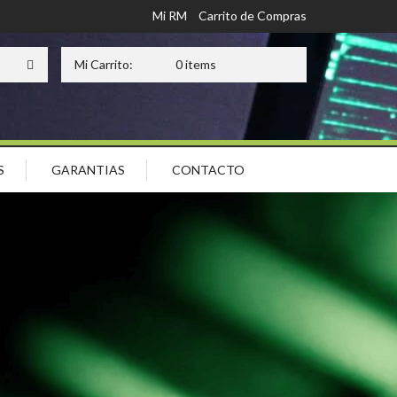
Mi RM
Carrito de Compras
Mi Carrito:
0 items
S
GARANTIAS
CONTACTO