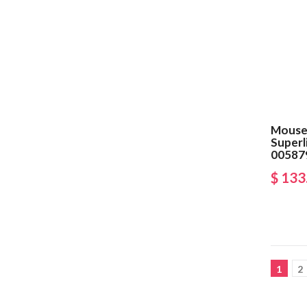
Mouse
Superl
00587
$ 133
1
2