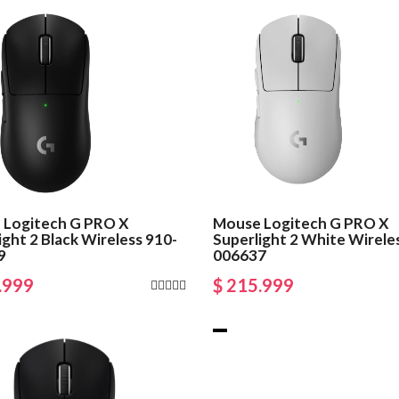
 Logitech G PRO X
Mouse Logitech G PRO X
ight 2 Black Wireless 910-
Superlight 2 White Wirele
9
006637
.999
$ 215.999