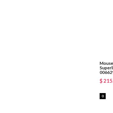
Mouse
Superl
00662
$ 215
0