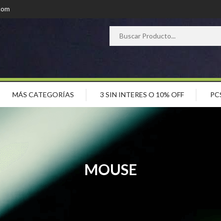
com
MÁS CATEGORÍAS
3 SIN INTERES O 10% OFF
PC
MOUSE