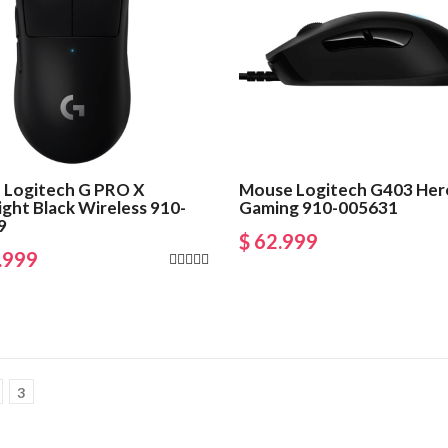
 Logitech G PRO X
Mouse Logitech G403 Her
ight Black Wireless 910-
Gaming 910-005631
9
$ 62.999
.999
3