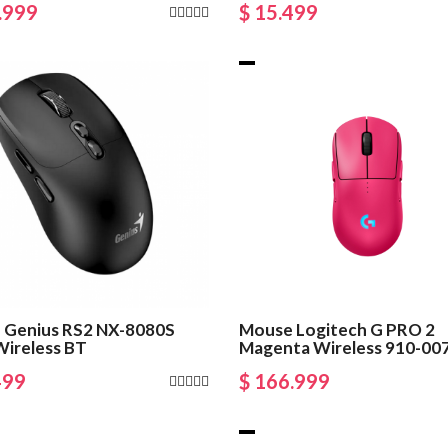
.999
$ 15.499
 Genius RS2 NX-8080S
Mouse Logitech G PRO 2
Wireless BT
Magenta Wireless 910-00
499
$ 166.999